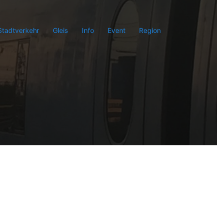
Stadtverkehr
Gleis
Info
Event
Region